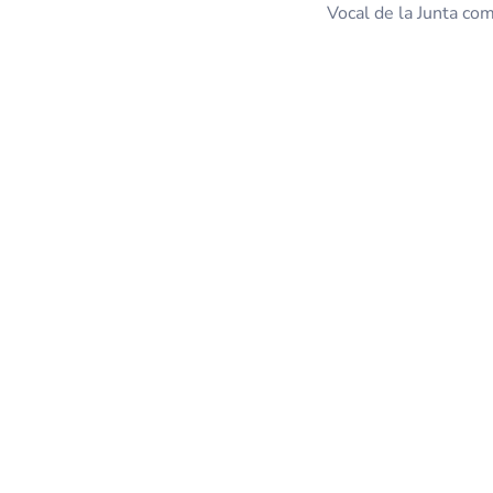
Vocal de la Junta co
©
2026
Col·legi Oficial de Metges de Barcelona.