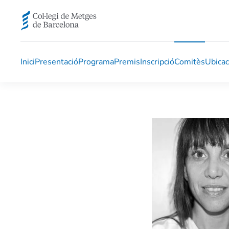
Skip to main content
Inici
Presentació
Programa
Premis
Inscripció
Comitès
Ubicac