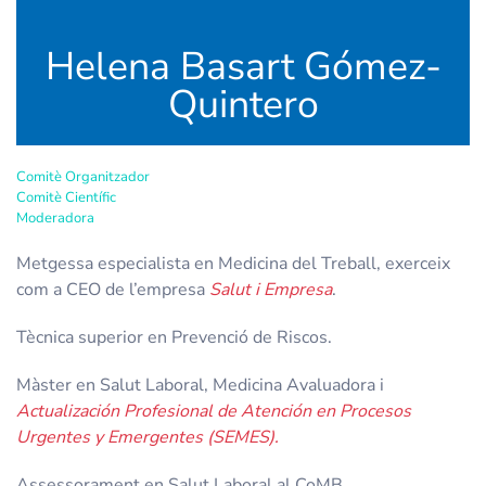
Helena Basart Gómez-
Quintero
Comitè Organitzador
Comitè Científic
Moderadora
Metgessa especialista en Medicina del Treball, exerceix
com a CEO de l’empresa
Salut i Empresa
.
Tècnica superior en Prevenció de Riscos.
Màster en Salut Laboral, Medicina Avaluadora i
Actualización Profesional de Atención en Procesos
Urgentes y Emergentes (SEMES).
Assessorament en Salut Laboral al CoMB.